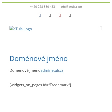
Přeskočit
+420 228 880 433
|
info@etuls.com
na
Facebook
X
YouTube
E-
obsah
mail
Doménové jméno
Doménové jméno
adminetulscz
[widgets_on_pages id=“Trademark“]