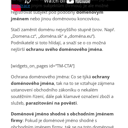
registrace
jiným subjektům (firmou). Je ale možné
registrovat subjekt pod podobný
doménovým
jménem
nebo jinou doménovou koncovkou.
Stačí zaměnit doménu nejvyššího stupně (srov. Např.
„Domena.cz“, „doména.sk“ a „doména.eu“).
Podnikatelé si toto hlídají, a snaží se o co možná
nejširší
ochranu svého doménového jména
.
[widgets_on_pages id=“TM-CTA“]
Ochrana doménového jména: Co se týká
ochrany
doménového jména
, tak na to se vztahuje zájmena
ustanovení obchodního zákoníku o nekalém
soutěžním řízení, dále pak klamavé označení zboží a
služeb,
parazitování na pověsti
.
Doménové jméno shodné s obchodním jménem
firmy
: Pokud je doménové jméno shodné s
obchodním jménem firmy, tak se na toto doménové