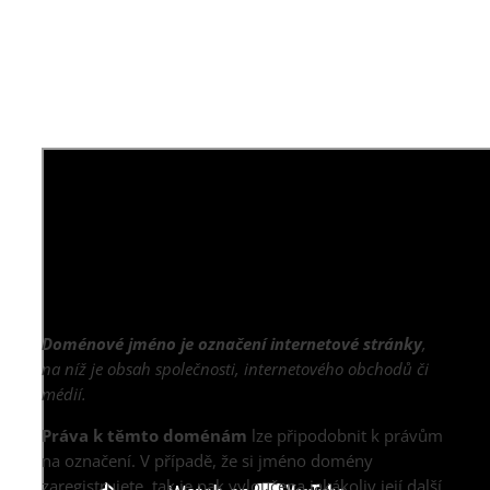
Doménové jméno je označení internetové stránky
,
na níž je obsah společnosti, internetového obchodů či
médií.
Práva k těmto doménám
lze připodobnit k právům
na označení. V případě, že si jméno domény
zaregistrujete, tak je pak vyloučena jakákoliv její další