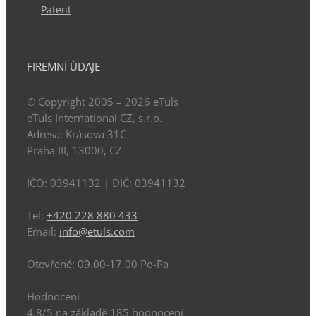
Patent
FIREMNÍ ÚDAJE
© Copyright 2005 – 2026
eTuls
eTuls International CZ, s.r.o.
Adresa:
Krásova 31C
Praha
III
,
13000
,
CZ
IČO: 03941132
| DIČ:
03941132
Tel:
+420 228 880 433
Email:
info@etuls.com
Otevřené:
09.00-17.00 Po-Pa
Hodnocení
4.8
/5 na základě
185
hodnocení