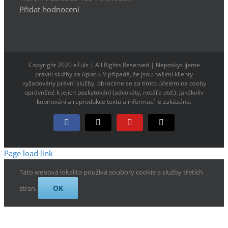
Přidat hodnocení
Copyright 2020 eTuls | All Rights Reserved | Neposkytujeme
právní služby za úplatu. V případě, že jsou našimi klienty
vyžadovány právní služby, obracíme se za tímto účelem na osoby
oprávněné k jejich poskytování (advokáty, notáře atd.). Jakékoliv
kopírování a reprodukce textu a informací je zakázáno.
Facebook
X
YouTube
E-
mail
Page load link
Tato webová lokalita používá soubory cookie a služby třetích
OK
stran.