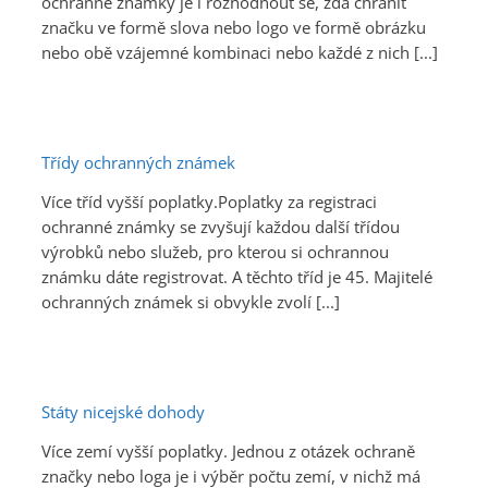
ochranné známky je i rozhodnout se, zda chránit
značku ve formě slova nebo logo ve formě obrázku
nebo obě vzájemné kombinaci nebo každé z nich [...]
Třídy ochranných známek
Více tříd vyšší poplatky.Poplatky za registraci
ochranné známky se zvyšují každou další třídou
výrobků nebo služeb, pro kterou si ochrannou
známku dáte registrovat. A těchto tříd je 45. Majitelé
ochranných známek si obvykle zvolí [...]
Státy nicejské dohody
Více zemí vyšší poplatky. Jednou z otázek ochraně
značky nebo loga je i výběr počtu zemí, v nichž má