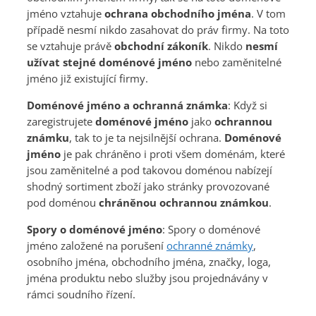
jméno vztahuje
ochrana obchodního jména
. V tom
případě nesmí nikdo zasahovat do práv firmy. Na toto
se vztahuje právě
obchodní zákoník
. Nikdo
nesmí
užívat stejné doménové jméno
nebo zaměnitelné
jméno již existující firmy.
Doménové jméno a ochranná známka
: Když si
zaregistrujete
doménové jméno
jako
ochrannou
známku
, tak to je ta nejsilnější ochrana.
Doménové
jméno
je pak chráněno i proti všem doménám, které
jsou zaměnitelné a pod takovou doménou nabízejí
shodný sortiment zboží jako stránky provozované
pod doménou
chráněnou ochrannou známkou
.
Spory o doménové jméno
: Spory o doménové
jméno založené na porušení
ochranné známky
,
osobního jména, obchodního jména, značky, loga,
jména produktu nebo služby jsou projednávány v
rámci soudního řízení.