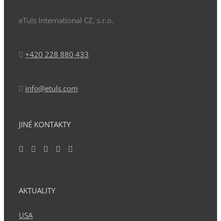
eTuls International CZ, s.r.o.
+420 228 880 433
info@etuls.com
JINÉ KONTAKTY
AKTUALITY
USA