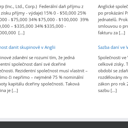
p (Inc., Ltd., Corp.) Federální daň příjmu z
Anglické společ
= zisku příjmy - výdaje) 15% 0 - $50,000 25%
po prokázání P
000 - $75,000 34% $75,000 - $100,000 39%
jednatelů. Prok
,000 – $335,000 34% $335,000 -
smlouvou o proná
000,000 [...]
fakturu za [...]
ost danit skupinově v Anglii
Sazba daní ve V
inové zdanění se rozumí tím, že jedná
Společnosti ve 
dentní společnost daní své dceřiné
celkové zisky.
ečnosti. Rezidentní společnost musí vlastnit –
období se zdaň
římo či nepřímo – nejméně 75 % nominální
rozdělovány me
oty kapitálu dceřiny společnosti. Taková
zákon pro rok 
na je [...]
sazbu [...]