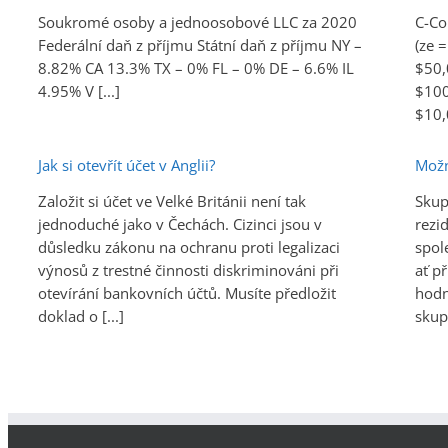
Soukromé osoby a jednoosobové LLC za 2020
C-Cor
Federální daň z příjmu Státní daň z příjmu NY –
(ze 
8.82% CA 13.3% TX – 0% FL – 0% DE – 6.6% IL
$50,
4.95% V [...]
$100
$10,
Jak si otevřít účet v Anglii?
Možn
Založit si účet ve Velké Británii není tak
Skup
jednoduché jako v Čechách. Cizinci jsou v
rezi
důsledku zákonu na ochranu proti legalizaci
spol
výnosů z trestné činnosti diskriminováni při
ať p
otevírání bankovních účtů. Musíte předložit
hodn
doklad o [...]
skupi