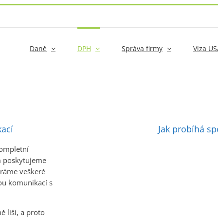
Daně
DPH
Správa firmy
Víza US
kací
Jak probíhá sp
kompletní
ům poskytujeme
íráme veškeré
nou komunikací s
 liší, a proto