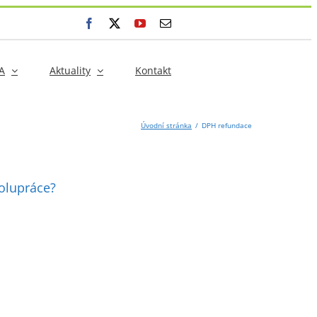
Facebook
X
YouTube
E-
mail
A
Aktuality
Kontakt
Úvodní stránka
DPH refundace
olupráce?