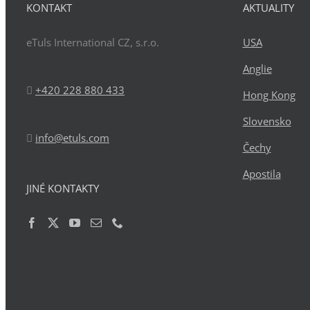
KONTAKT
AKTUALITY
eTuls International CZ, s.r.o.
USA
Anglie
+420 228 880 433
Hong Kong
Slovensko
info@etuls.com
Čechy
Apostila
JINÉ KONTAKTY