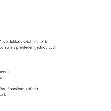
ové doklady vztahující se k
polečně s přehledem jednotlivých
mentů,
ci,
nímu finančnímu úřadu,
aci.