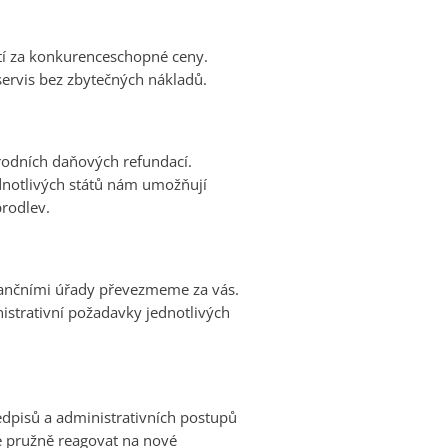
tí za konkurenceschopné ceny.
servis bez zbytečných nákladů.
odních daňových refundací.
dnotlivých států nám umožňují
prodlev.
nančními úřady převezmeme za vás.
istrativní požadavky jednotlivých
pisů a administrativních postupů
e pružně reagovat na nové