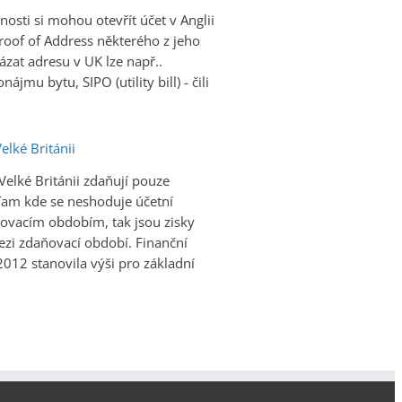
nosti si mohou otevřít účet v Anglii
roof of Address některého z jeho
ázat adresu v UK lze např..
jmu bytu, SIPO (utility bill) - čili
elké Británii
Velké Británii zdaňují pouze
 Tam kde se neshoduje účetní
ovacím obdobím, tak jsou zisky
zi zdaňovací období. Finanční
2012 stanovila výši pro základní