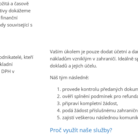
ožitá a časově
ativy dokážeme
 finanční
dy související s
Vaším úkolem je pouze dodat účetní a daň
dnikatelé, kteří
nákladům vzniklým v zahraničí. Ideálně s
kladní
dokladů a jejich účelu.
i DPH v
Náš tým následně:
provede kontrolu předaných doku
ověří splnění podmínek pro refunda
připraví kompletní žádost,
podá žádost příslušnému zahranič
zajistí veškerou následnou komunik
Proč využít naše služby?