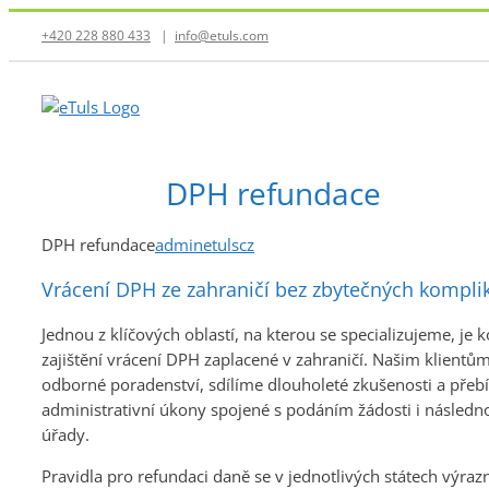
Přeskočit
+420 228 880 433
|
info@etuls.com
na
obsah
DPH refundace
DPH refundace
adminetulscz
Vrácení DPH ze zahraničí bez zbytečných kompli
Jednou z klíčových oblastí, na kterou se specializujeme, je 
zajištění vrácení DPH zaplacené v zahraničí. Našim klient
odborné poradenství, sdílíme dlouholeté zkušenosti a přeb
administrativní úkony spojené s podáním žádosti i násled
úřady.
Pravidla pro refundaci daně se v jednotlivých státech výrazně