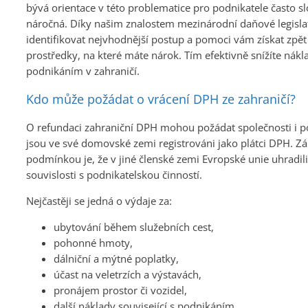
bývá orientace v této problematice pro podnikatele často sl
náročná. Díky našim znalostem mezinárodní daňové legisl
identifikovat nejvhodnější postup a pomoci vám získat zpět
prostředky, na které máte nárok. Tím efektivně snížíte nákla
podnikáním v zahraničí.
Kdo může požádat o vrácení DPH ze zahraničí?
O refundaci zahraniční DPH mohou požádat společnosti i po
jsou ve své domovské zemi registrováni jako plátci DPH. Zá
podmínkou je, že v jiné členské zemi Evropské unie uhradil
souvislosti s podnikatelskou činností.
Nejčastěji se jedná o výdaje za:
ubytování během služebních cest,
pohonné hmoty,
dálniční a mýtné poplatky,
účast na veletrzích a výstavách,
pronájem prostor či vozidel,
další náklady související s podnikáním.