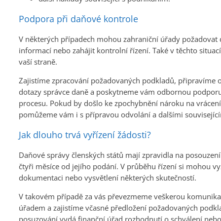
Podpora při daňové kontrole
V některých případech mohou zahraniční úřady požadovat 
informací nebo zahájit kontrolní řízení. Také v těchto situac
vaší straně.
Zajistíme zpracování požadovaných podkladů, připravíme 
dotazy správce daně a poskytneme vám odbornou podpor
procesu. Pokud by došlo ke zpochybnění nároku na vrácen
pomůžeme vám i s přípravou odvolání a dalšími souvisejíc
Jak dlouho trvá vyřízení žádosti?
Daňové správy členských států mají zpravidla na posouzení 
čtyři měsíce od jejího podání. V průběhu řízení si mohou vy
dokumentaci nebo vysvětlení některých skutečností.
V takovém případě za vás převezmeme veškerou komunikac
úřadem a zajistíme včasné předložení požadovaných podkl
posuzování vydá finanční úřad rozhodnutí o schválení nebo