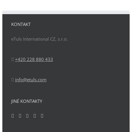
KONTAKT
eTuls International CZ, s.r.o.
+420 228 880 433
info@etuls.com
JINÉ KONTAKTY