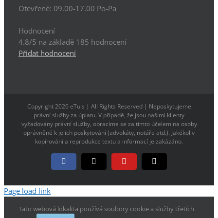
Otevřené:
09.00-17.00 Po-Pa
Hodnocení
4.8
/5 na základě
185
hodnocení
Přidat hodnocení
Copyright 2020 eTuls | All Rights Reserved | Neposkytujeme
právní služby za úplatu. V případě, že jsou našimi klienty
vyžadovány právní služby, obracíme se za tímto účelem na osoby
oprávněné k jejich poskytování (advokáty, notáře atd.). Jakékoliv
kopírování a reprodukce textu a informací je zakázáno.
Facebook
X
YouTube
E-
mail
Page load link
Tato webová lokalita používá soubory cookie a služby třetích