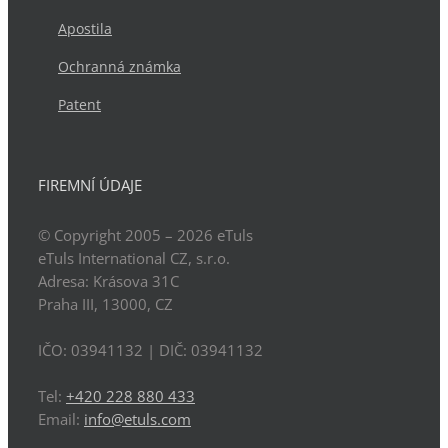
Apostila
Ochranná známka
Patent
FIREMNÍ ÚDAJE
© Copyright 2005 – 2026
eTuls
eTuls International CZ, s.r.o.
Adresa:
Krásova 31C
Praha
III
,
13000
,
CZ
IČO: 03941132
| DIČ:
03941132
Tel:
+420 228 880 433
Email:
info@etuls.com