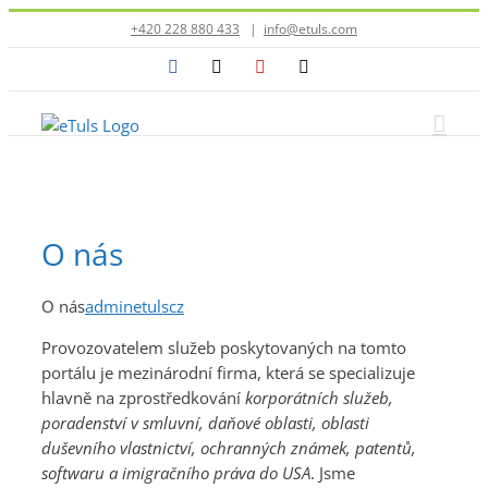
Přeskočit
+420 228 880 433
|
info@etuls.com
na
Facebook
X
YouTube
E-
obsah
mail
O nás
O nás
adminetulscz
Provozovatelem služeb poskytovaných na tomto
portálu je mezinárodní firma, která se specializuje
hlavně na zprostředkování
korporátních služeb,
poradenství v smluvní, daňové oblasti, oblasti
duševního vlastnictví, ochranných známek, patentů,
softwaru a imigračního práva do USA
. Jsme