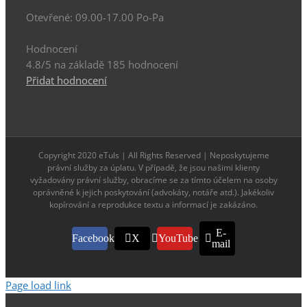
Otevřené:
09.00-17.00 Po-Pa
Hodnocení
4.8
/5 na základě
185
hodnocení
Přidat hodnocení
Copyright 2020 eTuls | All Rights Reserved | Neposkytujeme
právní služby za úplatu. V případě, že jsou našimi klienty
vyžadovány právní služby, obracíme se za tímto účelem na osoby
oprávněné k jejich poskytování (advokáty, notáře atd.). Jakékoliv
kopírování a reprodukce textu a informací je zakázáno.
E-
Facebook
X
YouTube
mail
Page load link