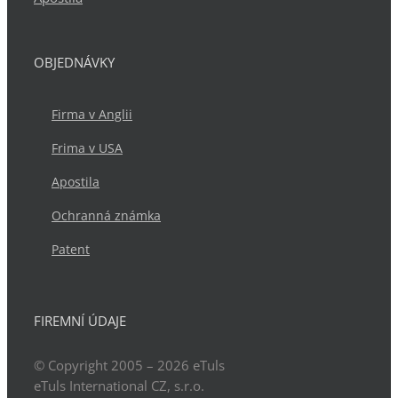
OBJEDNÁVKY
Firma v Anglii
Frima v USA
Apostila
Ochranná známka
Patent
FIREMNÍ ÚDAJE
© Copyright 2005 – 2026
eTuls
eTuls International CZ, s.r.o.