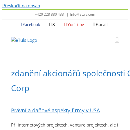
Přeskočit na obsah
+420 228 880 433
|
info@etuls.com
Facebook
X
YouTube
E-mail
zdanění akcionářů společnosti 
Corp
Právní a daňové aspekty firmy v USA
Při internetových projektech, venture projektech, ale i