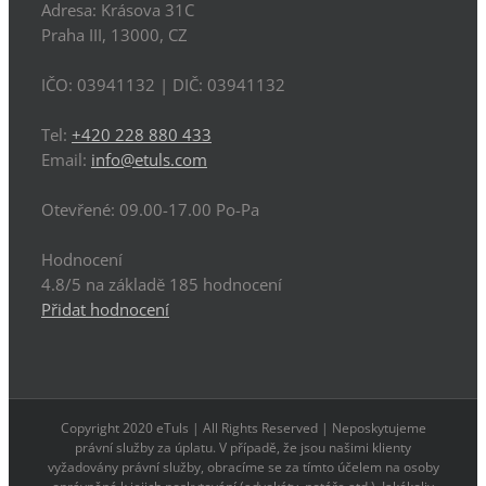
Adresa:
Krásova 31C
Praha
III
,
13000
,
CZ
IČO: 03941132
| DIČ:
03941132
Tel:
+420 228 880 433
Email:
info@etuls.com
Otevřené:
09.00-17.00 Po-Pa
Hodnocení
4.8
/5 na základě
185
hodnocení
Přidat hodnocení
Copyright 2020 eTuls | All Rights Reserved | Neposkytujeme
právní služby za úplatu. V případě, že jsou našimi klienty
vyžadovány právní služby, obracíme se za tímto účelem na osoby