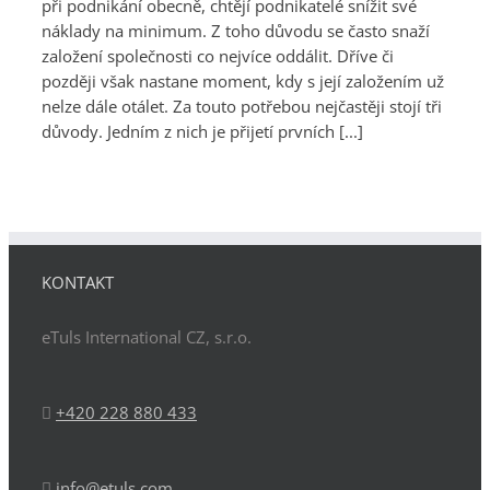
při podnikání obecně, chtějí podnikatelé snížit své
náklady na minimum. Z toho důvodu se často snaží
založení společnosti co nejvíce oddálit. Dříve či
později však nastane moment, kdy s její založením už
nelze dále otálet. Za touto potřebou nejčastěji stojí tři
důvody. Jedním z nich je přijetí prvních [...]
KONTAKT
eTuls International CZ, s.r.o.
+420 228 880 433
info@etuls.com