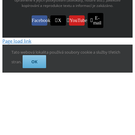
oprávněné k jejich poskytování (advokáty, notáře atd.). Jakékoliv
kopírování a reprodukce textu a informací je zakázáno.
E-
Facebook
X
YouTube
mail
Page load link
Tato webová lokalita používá soubory cookie a služby třetích
OK
stran.