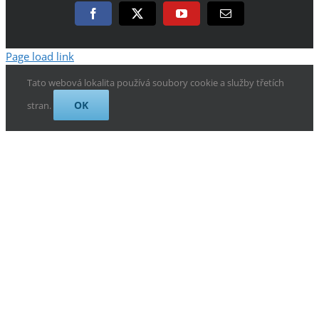
Facebook
X
YouTube
E-
mail
Page load link
Tato webová lokalita používá soubory cookie a služby třetích
OK
stran.