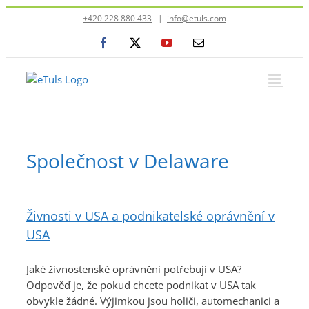
Přeskočit
+420 228 880 433
|
info@etuls.com
na
Facebook
X
YouTube
E-
obsah
mail
Společnost v Delaware
Živnosti v USA a podnikatelské oprávnění v
USA
Jaké živnostenské oprávnění potřebuji v USA?
Odpověď je, že pokud chcete podnikat v USA tak
obvykle žádné. Výjimkou jsou holiči, automechanici a