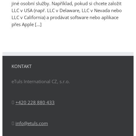
jiné osobní služby. Například, pokud si chcete založit
LLC v USA (např. LLC v Delaware, LLC v Nevada nebo
LLC v California) a prodávat software nebo aplikace
přes Apple [...]
KONTAKT
eTuls International CZ, s.r.o.
+420 228 880 433
info@etuls.com