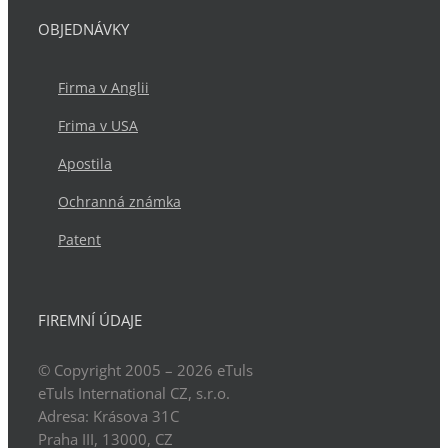
OBJEDNÁVKY
Firma v Anglii
Frima v USA
Apostila
Ochranná známka
Patent
FIREMNÍ ÚDAJE
© Copyright 2005 – 2026
eTuls
eTuls International CZ, s.r.o.
Adresa:
Krásova 31C
Praha
III
,
13000
,
CZ