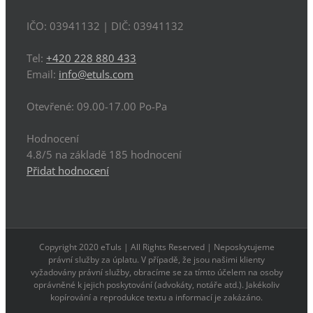
IČO: 03941132
| DIČ:
03941132
Tel:
+420 228 880 433
Email:
info@etuls.com
Otevřené:
09.00-17.00 Po-Pa
Hodnocení
4.8
/5 na základě
185
hodnocení
Přidat hodnocení
Copyright 2020 eTuls | All Rights Reserved | Neposkytujeme
právní služby za úplatu. V případě, že jsou našimi klienty
vyžadovány právní služby, obracíme se za tímto účelem na osoby
oprávněné k jejich poskytování (advokáty, notáře atd.). Jakékoliv
kopírování a reprodukce textu a informací je zakázáno.