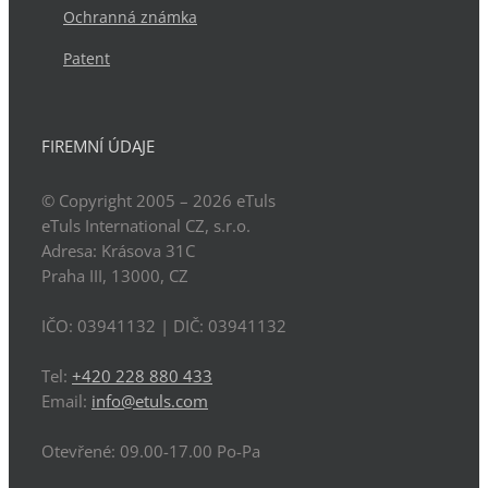
Ochranná známka
Patent
FIREMNÍ ÚDAJE
© Copyright 2005 – 2026
eTuls
eTuls International CZ, s.r.o.
Adresa:
Krásova 31C
Praha
III
,
13000
,
CZ
IČO: 03941132
| DIČ:
03941132
Tel:
+420 228 880 433
Email:
info@etuls.com
Otevřené:
09.00-17.00 Po-Pa