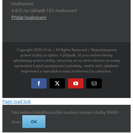
Hodnocení
4.8
/5 na základě
185
hodnocení
Přidat hodnocení
Copyright 2020 eTuls | All Rights Reserved | Neposkytujeme
právní služby za úplatu. V případě, že jsou našimi klienty
vyžadovány právní služby, obracíme se za tímto účelem na osoby
oprávněné k jejich poskytování (advokáty, notáře atd.). Jakékoliv
kopírování a reprodukce textu a informací je zakázáno.
Facebook
X
YouTube
E-
mail
Page load link
Tato webová lokalita používá soubory cookie a služby třetích
OK
stran.