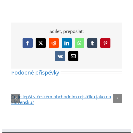
Sdílet, přeposlat:
Facebook
X
Reddit
LinkedIn
WhatsApp
Tumblr
Pinterest
Vk
E-
mail
Podobné příspěvky
Co je lepší v českém obchodním rejstříku jako na
Slovensku?