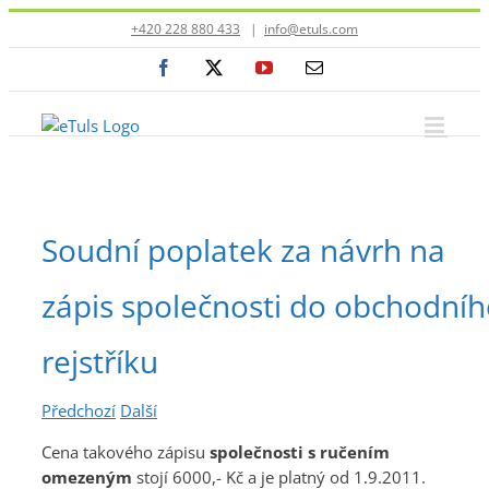
Přeskočit
+420 228 880 433
|
info@etuls.com
na
Facebook
X
YouTube
E-
obsah
mail
Soudní poplatek za návrh na
zápis společnosti do obchodní
rejstříku
Předchozí
Další
Cena takového zápisu
společnosti s ručením
omezeným
stojí 6000,- Kč a je platný od 1.9.2011.